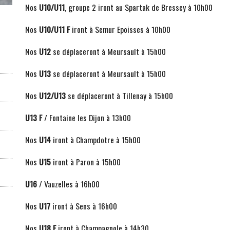
Nos
U10/U11
, groupe 2 iront au Spartak de Bressey à 10h00
Nos
U10/U11 F
iront à Semur Epoisses à 10h00
Nos
U12
se déplaceront à Meursault à 15h00
Nos
U13
se déplaceront à Meursault à 15h00
Nos
U12/U13
se déplaceront à Tillenay à 15h00
U13 F
/ Fontaine les Dijon à 13h00
Nos
U14
iront à Champdotre à 15h00
Nos
U15
iront à Paron à 15h00
U16
/ Vauzelles à 16h00
Nos
U17
iront à Sens à 16h00
Nos
U18 F
iront à Champagnole à 14h30