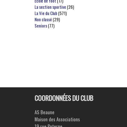
Ecole de foot
(17)
La section sportive
(26)
La Vie du Club
(571)
Non classé
(29)
Seniors
(77)
COORDONNÉES DU CLUB
AS Beaune
Maison des Associations
19 rue Poterne